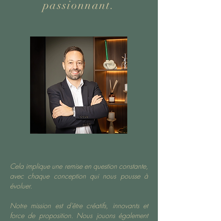
passionnant.
Cela implique une remise en question constante,
avec chaque conception qui nous pousse à
évoluer.
Notre mission est d’être créatifs, innovants et
force de proposition. Nous jouons également